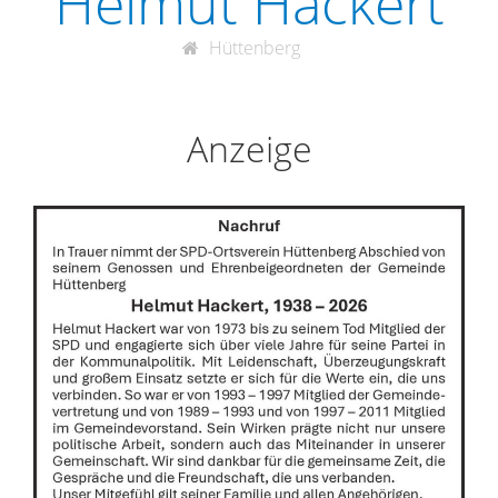
Helmut Hackert
Hüttenberg
Anzeige