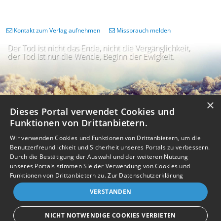
Kontakt zum Verlag aufnehmen
Missbrauch melden
Der Tod ist nicht das Ende, nicht die Vergänglichkeit,
der Tod ist nur die Wende, Beginn der Ewigkeit.
×
Dieses Portal verwendet Cookies und
Funktionen von Drittanbietern.
Wir verwenden Cookies und Funktionen von Drittanbietern, um die
Benutzerfreundlichkeit und Sicherheit unseres Portals zu verbessern.
Durch die Bestätigung der Auswahl und der weiteren Nutzung
unseres Portals stimmen Sie der Verwendung von Cookies und
Impressum
Nutzungsbedingungen
Datenschutz
AGB
I
Barrierefreiheit
Barriere melden
Accessibility-Modus aktivieren
Funktionen von Drittanbietern zu.
Zur Datenschutzerklärung
I
m
Kontrastmodus aktivieren
VERSTANDEN
m
A
Kontakt
eigenes Gedenkportal erstellen
K
c
o
Vertrag widerrufen
c
NICHT NOTWENDIGE COOKIES VERBIETEN
n
e