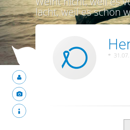
Weint nicht, weil es vo
lacht, weil es schön w
Hen
31.07