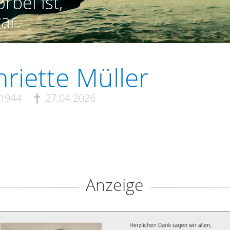
rbei ist,
ar.
riette Müller
.1944
27.04.2026
Anzeige