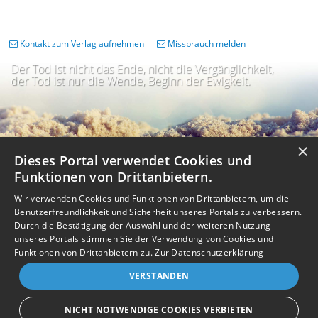
Kontakt zum Verlag aufnehmen
Missbrauch melden
Der Tod ist nicht das Ende, nicht die Vergänglichkeit,
der Tod ist nur die Wende, Beginn der Ewigkeit.
×
Dieses Portal verwendet Cookies und
Funktionen von Drittanbietern.
Wir verwenden Cookies und Funktionen von Drittanbietern, um die
Benutzerfreundlichkeit und Sicherheit unseres Portals zu verbessern.
Durch die Bestätigung der Auswahl und der weiteren Nutzung
unseres Portals stimmen Sie der Verwendung von Cookies und
Impressum
Nutzungsbedingungen
Datenschutz
AGB
I
Barrierefreiheit
Barriere melden
Accessibility-Modus aktivieren
Funktionen von Drittanbietern zu.
Zur Datenschutzerklärung
I
m
Kontrastmodus aktivieren
VERSTANDEN
m
A
Kontakt
eigenes Gedenkportal erstellen
K
c
o
Vertrag widerrufen
c
NICHT NOTWENDIGE COOKIES VERBIETEN
n
e