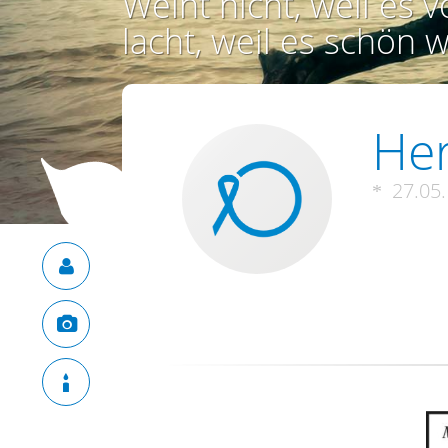
Weint nicht, weil es vo
lacht, weil es schön w
Her
27.05