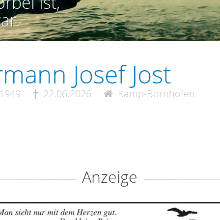
rbei ist,
ar.
mann Josef Jost
.1949
22.06.2026
Kamp-Bornhofen
Anzeige