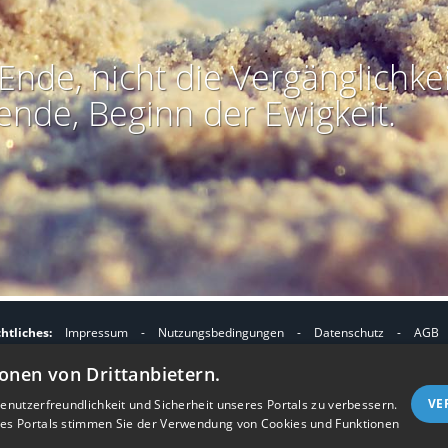
Ende, nicht die Vergänglichkei
ende, Beginn der Ewigkeit.
htliches:
Impressum
-
Nutzungsbedingungen
-
Datenschutz
-
AGB
I
I
refreiheit
-
Barriere melden
-
Accessibility-Modus aktivieren
-
Kontrast
onen von Drittanbietern.
m
m
Nützliches:
Kontakt
-
eigenes Gedenkportal erstellen
A
K
VE
nutzerfreundlichkeit und Sicherheit unseres Portals zu verbessern.
Vertrag widerrufen
res Portals stimmen Sie der Verwendung von Cookies und Funktionen
c
o