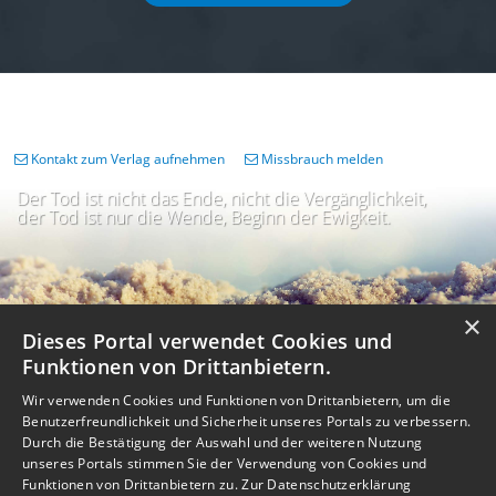
Kontakt zum Verlag aufnehmen
Missbrauch melden
Der Tod ist nicht das Ende, nicht die Vergänglichkeit,
der Tod ist nur die Wende, Beginn der Ewigkeit.
×
Dieses Portal verwendet Cookies und
Funktionen von Drittanbietern.
Wir verwenden Cookies und Funktionen von Drittanbietern, um die
Benutzerfreundlichkeit und Sicherheit unseres Portals zu verbessern.
Durch die Bestätigung der Auswahl und der weiteren Nutzung
unseres Portals stimmen Sie der Verwendung von Cookies und
Impressum
Nutzungsbedingungen
Datenschutz
AGB
I
Barrierefreiheit
Barriere melden
Accessibility-Modus aktivieren
Funktionen von Drittanbietern zu.
Zur Datenschutzerklärung