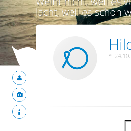
Weint nicht, weil es vo
lacht, weil es schön w
Hil
24.10