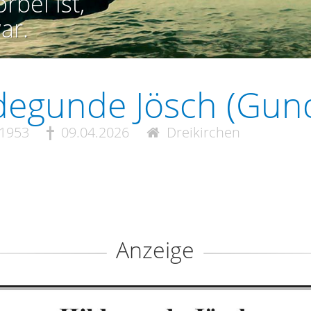
rbei ist,
ar.
degunde Jösch (Gund
.1953
09.04.2026
Dreikirchen
Anzeige