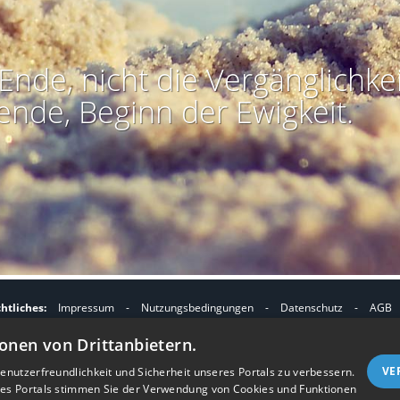
Ende, nicht die Vergänglichkei
ende, Beginn der Ewigkeit.
htliches:
Impressum
-
Nutzungsbedingungen
-
Datenschutz
-
AGB
I
I
refreiheit
-
Barriere melden
-
Accessibility-Modus aktivieren
-
Kontrast
onen von Drittanbietern.
m
m
Nützliches:
Kontakt
-
eigenes Gedenkportal erstellen
A
K
VE
nutzerfreundlichkeit und Sicherheit unseres Portals zu verbessern.
Vertrag widerrufen
res Portals stimmen Sie der Verwendung von Cookies und Funktionen
c
o