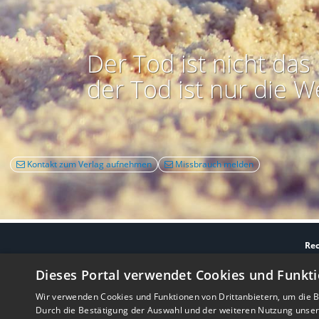
Der Tod ist nicht das 
der Tod ist nur die W
Kontakt zum Verlag aufnehmen
Missbrauch melden
Rec
Nutzbarkeit:
Barrie
Dieses Portal verwendet Cookies und Funkti
Wir verwenden Cookies und Funktionen von Drittanbietern, um die Be
Durch die Bestätigung der Auswahl und der weiteren Nutzung unse