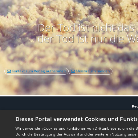
Der Tod ist nicht das 
der Tod ist nur die W
Kontakt zum Verlag aufnehmen
Missbrauch melden
Rec
Nutzbarkeit:
Barrie
Dieses Portal verwendet Cookies und Funkti
Wir verwenden Cookies und Funktionen von Drittanbietern, um die Be
Durch die Bestätigung der Auswahl und der weiteren Nutzung unse