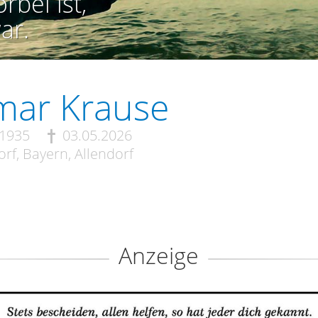
rbei ist,
ar.
mar Krause
.1935
03.05.2026
rf, Bayern, Allendorf
Anzeige