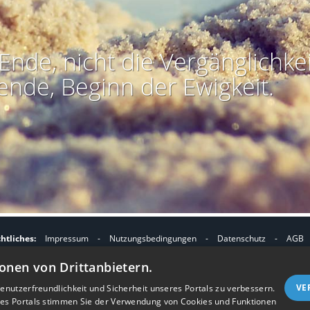
Ende, nicht die Vergänglichkei
ende, Beginn der Ewigkeit.
htliches:
Impressum
-
Nutzungsbedingungen
-
Datenschutz
-
AGB
I
I
refreiheit
-
Barriere melden
-
Accessibility-Modus aktivieren
-
Kontrast
onen von Drittanbietern.
m
m
Nützliches:
Kontakt
-
eigenes Gedenkportal erstellen
A
K
VE
nutzerfreundlichkeit und Sicherheit unseres Portals zu verbessern.
Vertrag widerrufen
res Portals stimmen Sie der Verwendung von Cookies und Funktionen
c
o