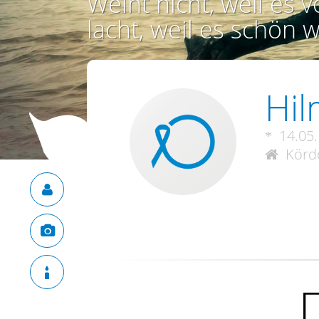
Weint nicht, weil es vo
lacht, weil es schön w
Hil
14.05
Kördo