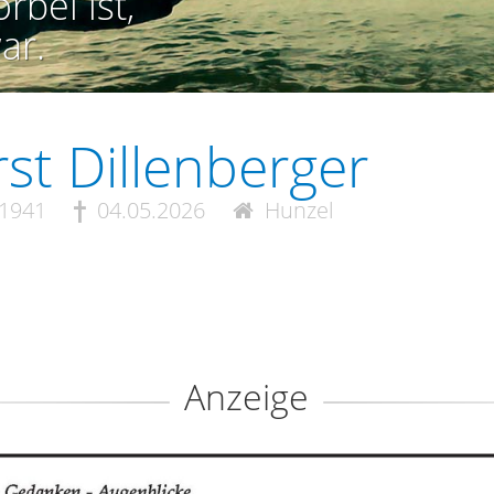
rbei ist,
ar.
st Dillenberger
.1941
04.05.2026
Hunzel
Anzeige