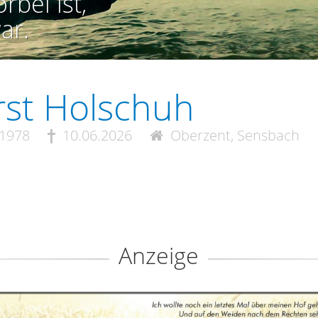
rbei ist,
ar.
st Holschuh
.1978
10.06.2026
Oberzent, Sensbach
Anzeige