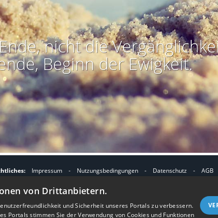
Ende, nicht die Vergänglichkei
ende, Beginn der Ewigkeit.
htliches:
Impressum
-
Nutzungsbedingungen
-
Datenschutz
-
AGB
I
I
refreiheit
-
Barriere melden
-
Accessibility-Modus aktivieren
-
Kontrast
onen von Drittanbietern.
m
m
Nützliches:
Kontakt
-
eigenes Gedenkportal erstellen
A
K
VE
nutzerfreundlichkeit und Sicherheit unseres Portals zu verbessern.
Vertrag widerrufen
res Portals stimmen Sie der Verwendung von Cookies und Funktionen
c
o