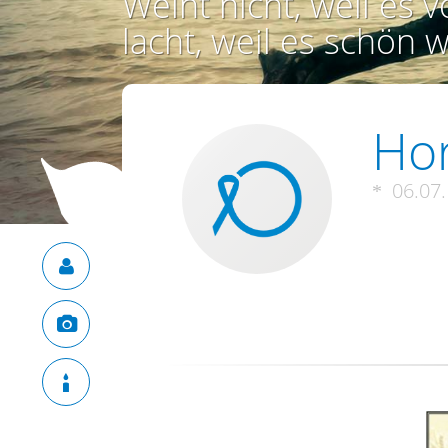
Weint nicht, weil es vo
lacht, weil es schön w
Hor
06.07