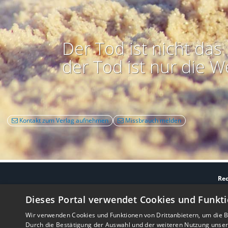
Der Tod ist nicht das 
der Tod ist nur die W
Kontakt zum Verlag aufnehmen
Missbrauch melden
Rec
Nutzbarkeit:
Barrie
Dieses Portal verwendet Cookies und Funkti
Wir verwenden Cookies und Funktionen von Drittanbietern, um die Be
Durch die Bestätigung der Auswahl und der weiteren Nutzung unse