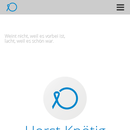
M
e
n
ü
Weint nicht, weil es vorbei ist,
lacht, weil es schön war.