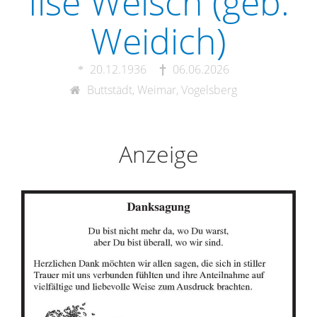
Ilse Welsch (geb.
Weidich)
20.12.1936
06.06.2026
Buttstädt, Weimar, Vogelsberg
Anzeige