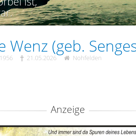
rbei ist,
ar.
e Wenz (geb. Senges
.1956
21.05.2026
Nohfelden
Anzeige