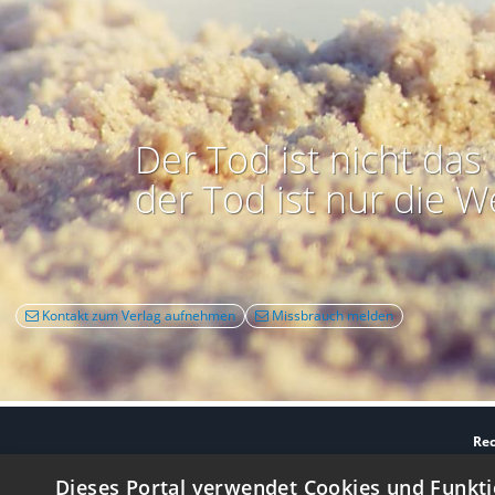
Der Tod ist nicht das 
der Tod ist nur die W
Kontakt zum Verlag aufnehmen
Missbrauch melden
Rec
Nutzbarkeit:
Barrie
Dieses Portal verwendet Cookies und Funkti