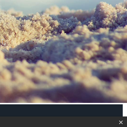
t,
modus aktivieren
×