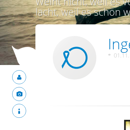
Weint nicht, weil es vo
lacht, weil es schön w
Ing
01.11