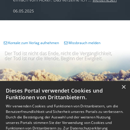
06.05.2025
Kontakt zum Verlag aufnehmen
Missbrauch melden
Der Tod ist nicht das Ende, nicht die Vergänglichkeit,
der Tod ist nur die Wende, Beginn der Ewigkeit.
×
Dieses Portal verwendet Cookies und
Funktionen von Drittanbietern.
Wir verwenden Cookies und Funktionen von Drittanbietern, um die
Benutzerfreundlichkeit und Sicherheit unseres Portals zu verbessern.
Durch die Bestätigung der Auswahl und der weiteren Nutzung
unseres Portals stimmen Sie der Verwendung von Cookies und
Impressum
Nutzungsbedingungen
Datenschutz
AGB
I
Barrierefreiheit
Barriere melden
Accessibility-Modus aktivieren
Funktionen von Drittanbietern zu.
Zur Datenschutzerklärung