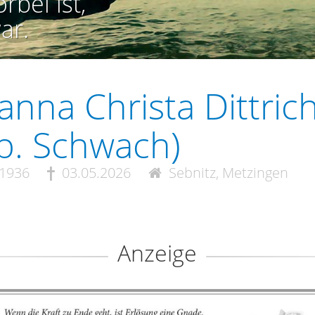
rbei ist,
ar.
anna Christa Dittric
b. Schwach)
.1936
03.05.2026
Sebnitz, Metzingen
Anzeige