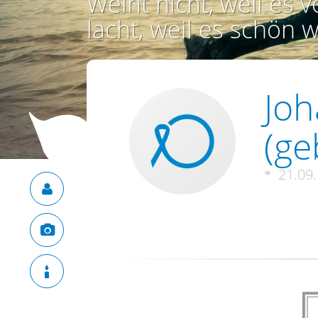
Weint nicht, weil es vo
lacht, weil es schön w
Joh
(ge
21.09