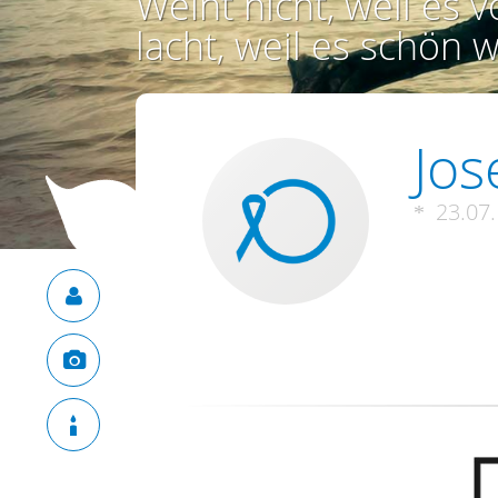
Weint nicht, weil es vo
lacht, weil es schön w
Jos
23.07