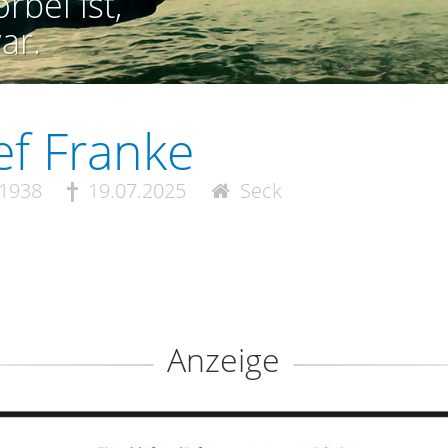
rbei ist,
ar.
ef Franke
.1938
19.07.2025
Seck
Anzeige