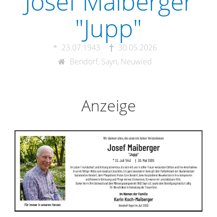
Josef Maiberger
"Jupp"
23.07.1943
30.05.2026
Bendorf, Sayn, Neuwied
Anzeige