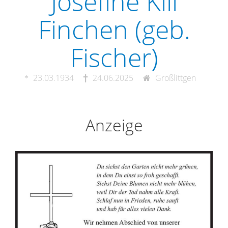
Josefine Kill
Finchen (geb.
Fischer)
23.03.1934
24.06.2025
Großlittgen
Anzeige