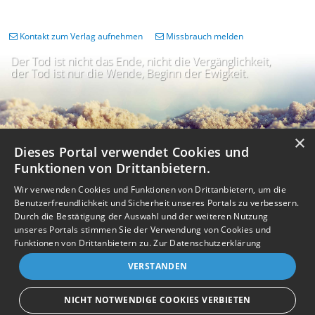
Kontakt zum Verlag aufnehmen
Missbrauch melden
Der Tod ist nicht das Ende, nicht die Vergänglichkeit,
der Tod ist nur die Wende, Beginn der Ewigkeit.
×
Dieses Portal verwendet Cookies und
Funktionen von Drittanbietern.
Wir verwenden Cookies und Funktionen von Drittanbietern, um die
Benutzerfreundlichkeit und Sicherheit unseres Portals zu verbessern.
Durch die Bestätigung der Auswahl und der weiteren Nutzung
unseres Portals stimmen Sie der Verwendung von Cookies und
Impressum
Nutzungsbedingungen
Datenschutz
AGB
I
Barrierefreiheit
Barriere melden
Accessibility-Modus aktivieren
Funktionen von Drittanbietern zu.
Zur Datenschutzerklärung
I
m
Kontrastmodus aktivieren
VERSTANDEN
m
A
Kontakt
eigenes Gedenkportal erstellen
K
c
o
Vertrag widerrufen
c
NICHT NOTWENDIGE COOKIES VERBIETEN
n
e