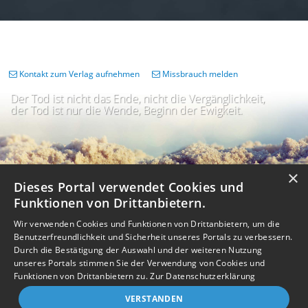
Kontakt zum Verlag aufnehmen
Missbrauch melden
Der Tod ist nicht das Ende, nicht die Vergänglichkeit,
der Tod ist nur die Wende, Beginn der Ewigkeit.
×
Dieses Portal verwendet Cookies und
Funktionen von Drittanbietern.
Wir verwenden Cookies und Funktionen von Drittanbietern, um die
Benutzerfreundlichkeit und Sicherheit unseres Portals zu verbessern.
Durch die Bestätigung der Auswahl und der weiteren Nutzung
unseres Portals stimmen Sie der Verwendung von Cookies und
Impressum
Nutzungsbedingungen
Datenschutz
AGB
I
Barrierefreiheit
Barriere melden
Accessibility-Modus aktivieren
Funktionen von Drittanbietern zu.
Zur Datenschutzerklärung
I
m
Kontrastmodus aktivieren
VERSTANDEN
m
A
Kontakt
eigenes Gedenkportal erstellen