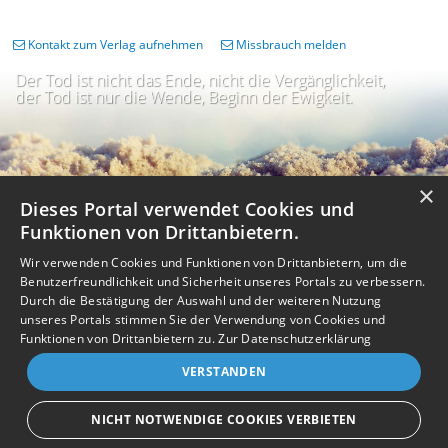
Kontakt zum Verlag aufnehmen
Missbrauch melden
Der Tod ist nicht das Ende, nicht die Vergänglichkeit,
der Tod ist nur die Wende, Beginn der Ewigkeit.
×
Dieses Portal verwendet Cookies und
Funktionen von Drittanbietern.
Wir verwenden Cookies und Funktionen von Drittanbietern, um die
Benutzerfreundlichkeit und Sicherheit unseres Portals zu verbessern.
Durch die Bestätigung der Auswahl und der weiteren Nutzung
unseres Portals stimmen Sie der Verwendung von Cookies und
Impressum
Nutzungsbedingungen
Datenschutz
AGB
I
Barrierefreiheit
Barriere melden
Accessibility-Modus aktivieren
Funktionen von Drittanbietern zu.
Zur Datenschutzerklärung
I
m
Kontrastmodus aktivieren
VERSTANDEN
m
A
Kontakt
eigenes Gedenkportal erstellen
K
c
o
Vertrag widerrufen
c
NICHT NOTWENDIGE COOKIES VERBIETEN
n
e
Gedenkportal erstellen
t
s