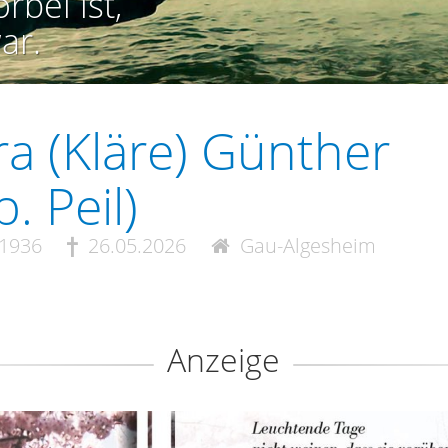
rbei ist,
ar.
ra (Kläre) Günther
b. Peil)
.1936
26.05.2026
Gau-Algesheim
Anzeige