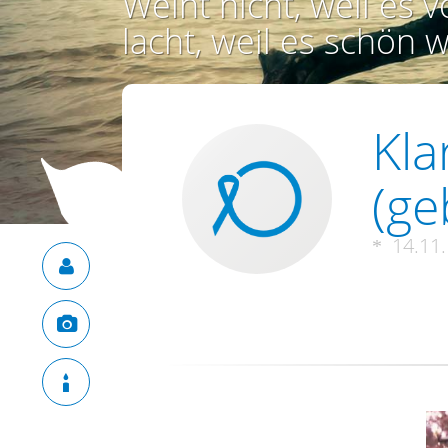
Weint nicht, weil es vo
lacht, weil es schön w
Kla
(ge
14.11