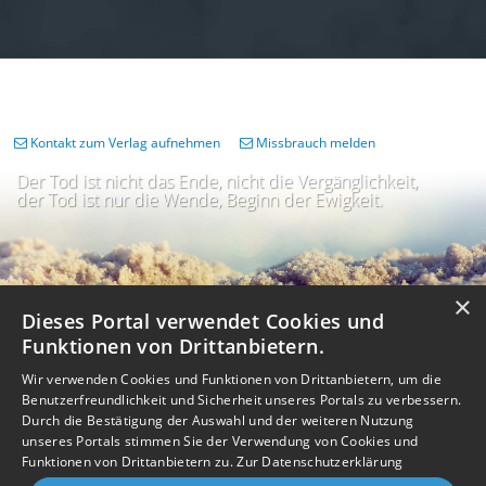
Kontakt zum Verlag aufnehmen
Missbrauch melden
Der Tod ist nicht das Ende, nicht die Vergänglichkeit,
der Tod ist nur die Wende, Beginn der Ewigkeit.
×
Dieses Portal verwendet Cookies und
Funktionen von Drittanbietern.
Wir verwenden Cookies und Funktionen von Drittanbietern, um die
Benutzerfreundlichkeit und Sicherheit unseres Portals zu verbessern.
Durch die Bestätigung der Auswahl und der weiteren Nutzung
unseres Portals stimmen Sie der Verwendung von Cookies und
Impressum
Nutzungsbedingungen
Datenschutz
AGB
I
Barrierefreiheit
Barriere melden
Accessibility-Modus aktivieren
Funktionen von Drittanbietern zu.
Zur Datenschutzerklärung
I
m
Kontrastmodus aktivieren