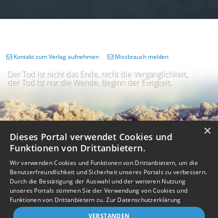
Kontakt zum Verlag aufnehmen
Missbrauch melden
Der Tod ist nicht das Ende, nicht die Vergänglichkeit,
der Tod ist nur die Wende, Beginn der Ewigkeit.
×
Dieses Portal verwendet Cookies und
Funktionen von Drittanbietern.
Wir verwenden Cookies und Funktionen von Drittanbietern, um die
Benutzerfreundlichkeit und Sicherheit unseres Portals zu verbessern.
Durch die Bestätigung der Auswahl und der weiteren Nutzung
unseres Portals stimmen Sie der Verwendung von Cookies und
Impressum
Nutzungsbedingungen
Datenschutz
AGB
I
Barrierefreiheit
Barriere melden
Accessibility-Modus aktivieren
Funktionen von Drittanbietern zu.
Zur Datenschutzerklärung
I
m
Kontrastmodus aktivieren
VERSTANDEN
m
A
Kontakt
eigenes Gedenkportal erstellen