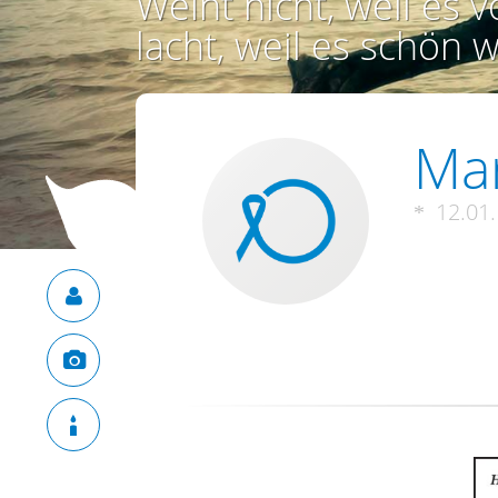
Weint nicht, weil es vo
lacht, weil es schön w
Mar
12.01