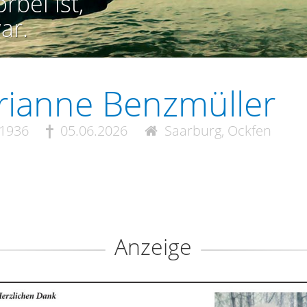
rbei ist,
ar.
ianne Benzmüller
.1936
05.06.2026
Saarburg, Ockfen
Anzeige