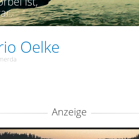
rbei ist,
ar.
io Oelke
merda
Anzeige