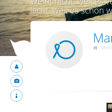
Weint nicht, weil es vo
lacht, weil es schön w
Mar
Söm