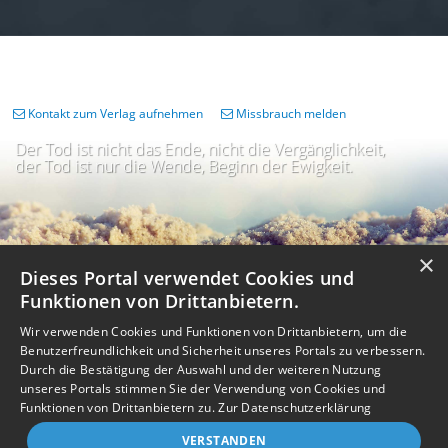
Kontakt zum Verlag aufnehmen
Missbrauch melden
Der Tod ist nicht das Ende, nicht die Vergänglichkeit,
der Tod ist nur die Wende, Beginn der Ewigkeit.
×
Dieses Portal verwendet Cookies und
Funktionen von Drittanbietern.
Wir verwenden Cookies und Funktionen von Drittanbietern, um die
Benutzerfreundlichkeit und Sicherheit unseres Portals zu verbessern.
Durch die Bestätigung der Auswahl und der weiteren Nutzung
unseres Portals stimmen Sie der Verwendung von Cookies und
Impressum
Nutzungsbedingungen
Datenschutz
AGB
I
Barrierefreiheit
Barriere melden
Accessibility-Modus aktivieren
Funktionen von Drittanbietern zu.
Zur Datenschutzerklärung
I
m
Kontrastmodus aktivieren
VERSTANDEN
m
A
Kontakt
eigenes Gedenkportal erstellen