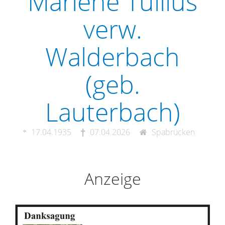
Marlene Tullius
verw.
Walderbach
(geb.
Lauterbach)
17.04.1935
07.04.2026
Spabrücken
Anzeige