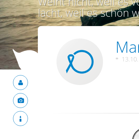
Weint nicht, weil es vo
lacht, weil es schön w
Mar
13.10