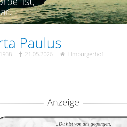
rbei ist,
ar.
ta Paulus
.1938
21.05.2026
Limburgerhof
Anzeige