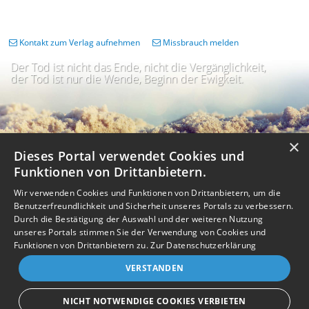
Kontakt zum Verlag aufnehmen
Missbrauch melden
Der Tod ist nicht das Ende, nicht die Vergänglichkeit,
der Tod ist nur die Wende, Beginn der Ewigkeit.
×
Dieses Portal verwendet Cookies und
Funktionen von Drittanbietern.
Wir verwenden Cookies und Funktionen von Drittanbietern, um die
Benutzerfreundlichkeit und Sicherheit unseres Portals zu verbessern.
Durch die Bestätigung der Auswahl und der weiteren Nutzung
unseres Portals stimmen Sie der Verwendung von Cookies und
Impressum
Nutzungsbedingungen
Datenschutz
AGB
I
Barrierefreiheit
Barriere melden
Accessibility-Modus aktivieren
Funktionen von Drittanbietern zu.
Zur Datenschutzerklärung
I
m
Kontrastmodus aktivieren
VERSTANDEN
m
A
Kontakt
eigenes Gedenkportal erstellen
K
c
o
Vertrag widerrufen
c
NICHT NOTWENDIGE COOKIES VERBIETEN
n
e