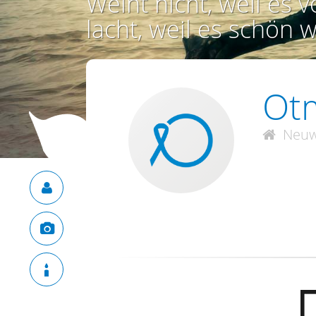
Weint nicht, weil es vo
lacht, weil es schön w
Ot
Neuw