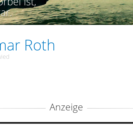
rbei ist,
ar.
mar Roth
ied
Anzeige