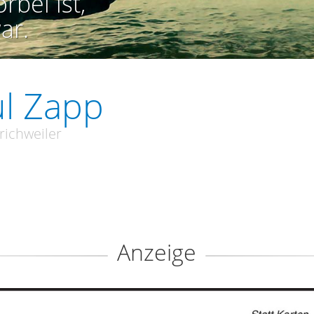
rbei ist,
ar.
l Zapp
richweiler
Anzeige