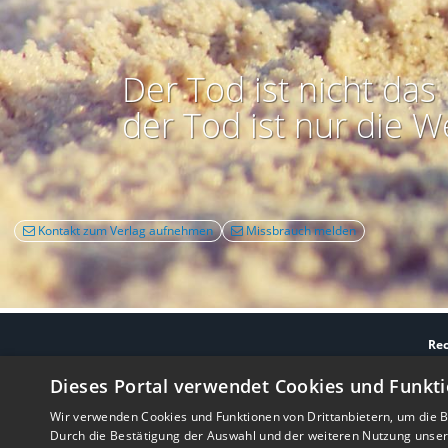
Der Tod ist nicht das 
der Tod ist nur die W
Kontakt zum Verlag aufnehmen
Missbrauch melden
Rec
Nutzbarkeit:
Barrie
Dieses Portal verwendet Cookies und Funkti
Wir verwenden Cookies und Funktionen von Drittanbietern, um die Be
Durch die Bestätigung der Auswahl und der weiteren Nutzung unse