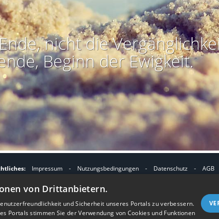
Ende, nicht die Vergänglichkei
ende, Beginn der Ewigkeit.
htliches:
Impressum
-
Nutzungsbedingungen
-
Datenschutz
-
AGB
I
I
refreiheit
-
Barriere melden
-
Accessibility-Modus aktivieren
-
Kontrast
onen von Drittanbietern.
m
m
Nützliches:
Kontakt
-
eigenes Gedenkportal erstellen
A
K
VE
nutzerfreundlichkeit und Sicherheit unseres Portals zu verbessern.
Vertrag widerrufen
res Portals stimmen Sie der Verwendung von Cookies und Funktionen
c
o