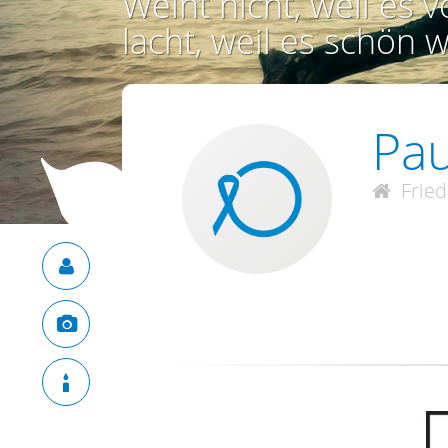
Weint nicht, weil es vo
lacht, weil es schön w
Pau
Fried