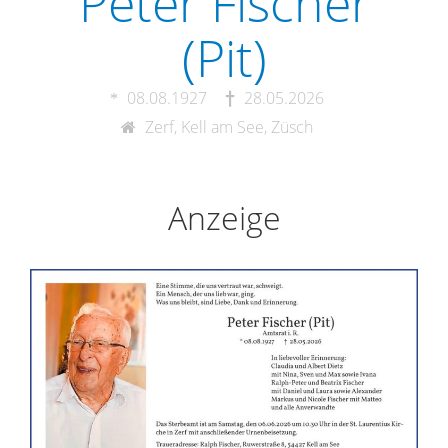
Peter Fischer
(Pit)
08.08.1927
28.05.2026
Zerf, Kell am See, Züsch
Anzeige