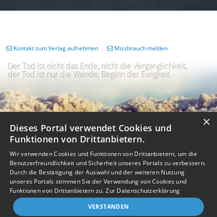
Kontakt zum Verlag aufnehmen
Missbrauch melden
Der Tod ist nicht das Ende, nicht die Vergänglichkeit,
der Tod ist nur die Wende, Beginn der Ewigkeit.
×
Dieses Portal verwendet Cookies und
Funktionen von Drittanbietern.
Wir verwenden Cookies und Funktionen von Drittanbietern, um die
Benutzerfreundlichkeit und Sicherheit unseres Portals zu verbessern.
Durch die Bestätigung der Auswahl und der weiteren Nutzung
unseres Portals stimmen Sie der Verwendung von Cookies und
Impressum
Nutzungsbedingungen
Datenschutz
AGB
I
Barrierefreiheit
Barriere melden
Accessibility-Modus aktivieren
Funktionen von Drittanbietern zu.
Zur Datenschutzerklärung
I
m
Kontrastmodus aktivieren
VERSTANDEN
m
A
Kontakt
eigenes Gedenkportal erstellen
K
c