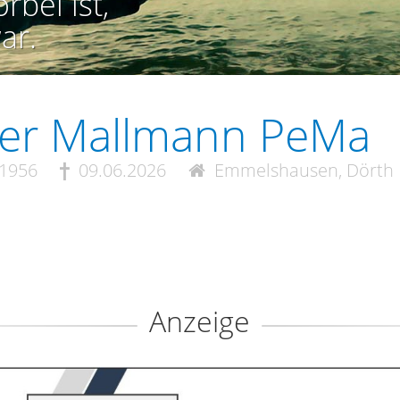
rbei ist,
ar.
ter Mallmann PeMa
.1956
09.06.2026
Emmelshausen, Dörth
Anzeige