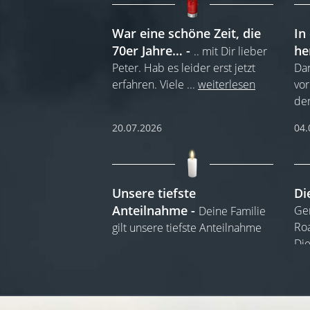
War eine schöne Zeit, die
In
70er Jahre…
he
.. mit Dir lieber
Peter. Hab es leider erst jetzt
Da
erfahren. Viele
...
weiterlesen
vor
dem
20.07.2026
04.
Unsere tiefste
Di
Anteilnahme
Gem
Deine Familie
Roa
gilt unsere tiefste Anteilnahme
Die
23.06.2026
23.