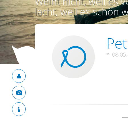
Weint nicht, weil es vo
lacht, weil es schön w
Pe
08.05