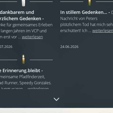
 dankbarem und
In stillem Gedenken...
rzlichem Gedenken
Nachricht von Peters
plötzlichem Tod hat mich seh
nke für gemeinsames Erleben
erschüttert! Ich
...
weiterlese
 langen Jahren im VCP und
 erst vor
...
weiterlesen
07.2026
24.06.2026
e Erinnerung.bleibt
einsame Pfadfinderzeit,
d Runner, Speedy Gonzales.
 Jungs waren
...
weiterlesen
06.2026