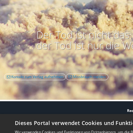
Der Tod ist nicht das 
der Tod ist nur die W
Kontakt zum Verlag aufnehmen
Missbrauch melden
Rec
Nutzbarkeit:
Barrie
Dieses Portal verwendet Cookies und Funkti
Wir verwenden Cookies und Funktionen von Drittanbietern, um die Be