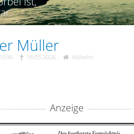
rbei ist,
ar.
er Müller
.1936
18.05.2026
Alsheim
Anzeige