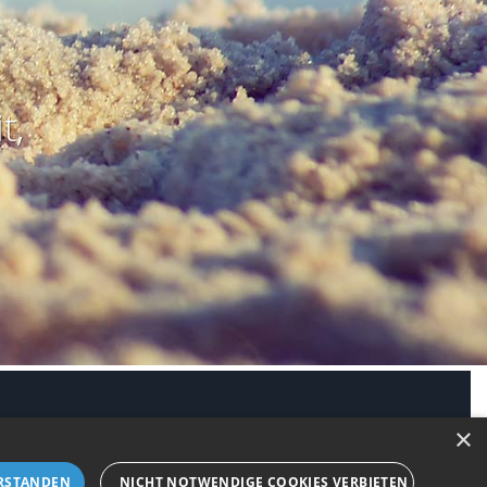
t,
modus aktivieren
×
RSTANDEN
NICHT NOTWENDIGE COOKIES VERBIETEN