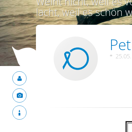
Weint nicht, weil es vo
lacht, weil es schön w
Pet
25.05