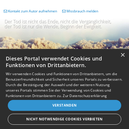
Kontakt zum Autor aufnehmen
Missbrauch melden
Der Tod ist nicht das Ende, nicht die Vergänglichkeit,
Wat verdrietig
Wat verdrietig Petra. Ik vond je
der Tod ist nur die Wende, Beginn der Ewigkeit.
een fijne collega en kan niet begrijpen
...
weiterlesen
08.05.2025
×
Dieses Portal verwendet Cookies und
Funktionen von Drittanbietern.
Wir verwenden Cookies und Funktionen von Drittanbietern, um die
Renate
Liebe Petra Es ist so schwer zu
Benutzerfreundlichkeit und Sicherheit unseres Portals zu verbessern.
verstehen das du nicht mehr da bist. Ich
...
Durch die Bestätigung der Auswahl und der weiteren Nutzung
unseres Portals stimmen Sie der Verwendung von Cookies und
Impressum
Nutzungsbedingungen
Datenschutz
AGB
weiterlesen
I
Barrierefreiheit
Barriere melden
Accessibility-Modus aktivieren
Funktionen von Drittanbietern zu.
Zur Datenschutzerklärung
I
m
Kontrastmodus aktivieren
04.05.2025
VERSTANDEN
m
A
Kontakt
eigenes Gedenkportal erstellen
K
c
o
Vertrag widerrufen
c
NICHT NOTWENDIGE COOKIES VERBIETEN
n
e
Gedenkportal erstellen
t
s