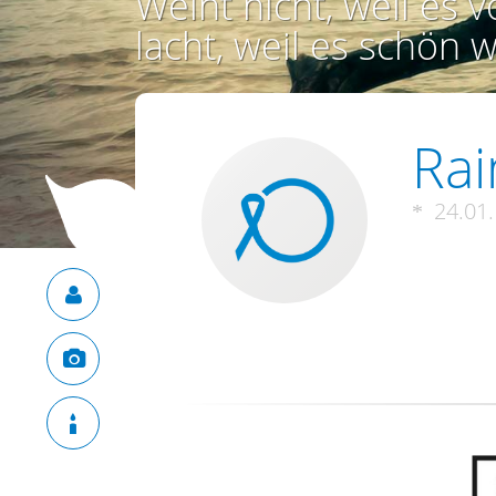
Weint nicht, weil es vo
lacht, weil es schön w
Ra
24.01