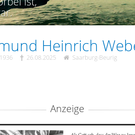
rbei ist,
ar.
imund Heinrich Web
.1936
26.08.2025
Saarburg-Beurig
Anzeige