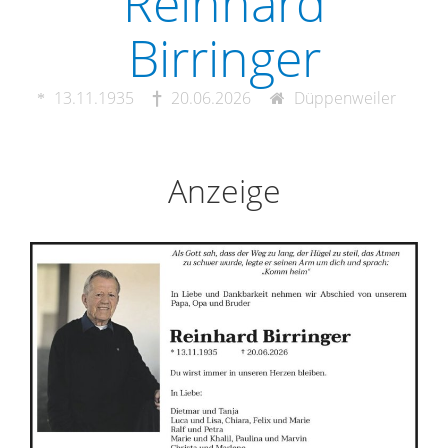
Reinhard
Birringer
13.11.1935
20.06.2026
Düppenweiler
Anzeige