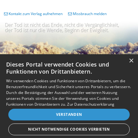
Kontakt zum Verlag aufnehmen
Missbrauch melden
Der Tod ist nicht das Ende, nicht die Vergänglichkeit,
der Tod ist nur die Wende, Beginn der Ewigkeit.
×
Dieses Portal verwendet Cookies und
Funktionen von Drittanbietern.
Wir verwenden Cookies und Funktionen von Drittanbietern, um die
Benutzerfreundlichkeit und Sicherheit unseres Portals zu verbessern.
Durch die Bestätigung der Auswahl und der weiteren Nutzung
unseres Portals stimmen Sie der Verwendung von Cookies und
Impressum
Nutzungsbedingungen
Datenschutz
AGB
I
Barrierefreiheit
Barriere melden
Accessibility-Modus aktivieren
Funktionen von Drittanbietern zu.
Zur Datenschutzerklärung
I
m
Kontrastmodus aktivieren
VERSTANDEN
m
A
Kontakt
eigenes Gedenkportal erstellen
K
c
o
Vertrag widerrufen
c
NICHT NOTWENDIGE COOKIES VERBIETEN
n
e
Gedenkportal erstellen
t
s