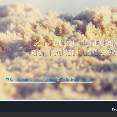
Der Tod ist nicht das 
der Tod ist nur die W
Kontakt zum Verlag aufnehmen
Missbrauch melden
Rec
Nutzbarkeit:
Barrie