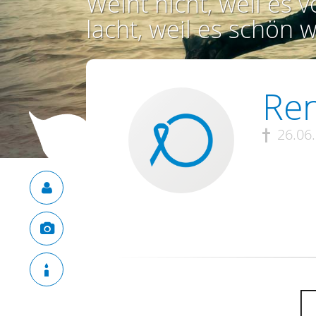
Weint nicht, weil es vo
lacht, weil es schön w
Ren
26.06