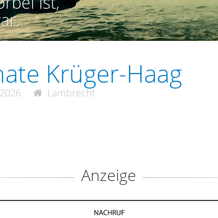
rbei ist,
ar.
ate Krüger-Haag
.2026
Lambrecht
Anzeige