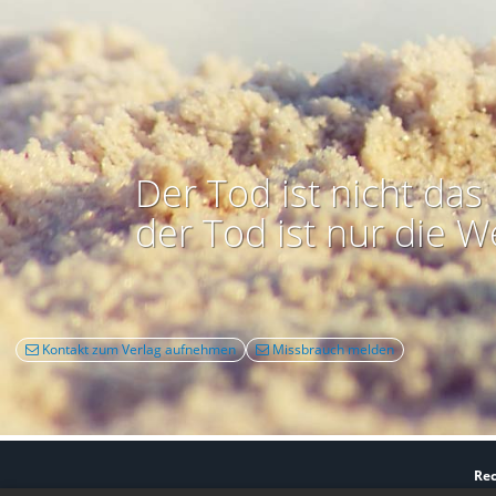
Der Tod ist nicht das 
der Tod ist nur die W
Kontakt zum Verlag aufnehmen
Missbrauch melden
Rec