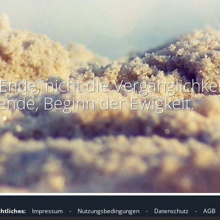
Ende, nicht die Vergänglichkei
ende, Beginn der Ewigkeit.
htliches:
Impressum
-
Nutzungsbedingungen
-
Datenschutz
-
AGB