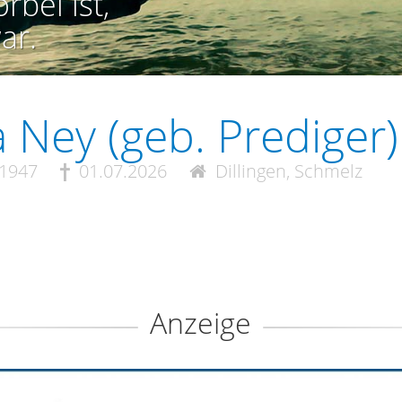
rbei ist,
ar.
a Ney (geb. Prediger)
.1947
01.07.2026
Dillingen, Schmelz
Anzeige