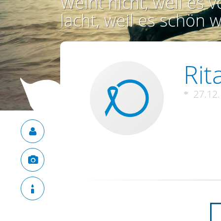
Weint nicht, weil es vo
lacht, weil es schön w
Rit
27.12