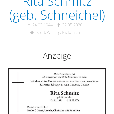
Rita Schmitz
(geb. Schneichel)
24.02.1944
22.05.2026
Kruft, Welling, Nickenich
Anzeige