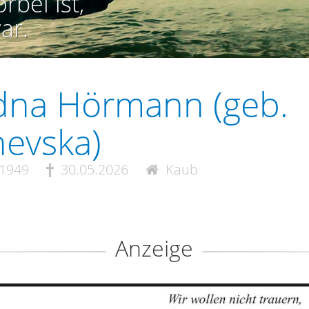
rbei ist,
ar.
dna Hörmann (geb.
evska)
.1949
30.05.2026
Kaub
Anzeige