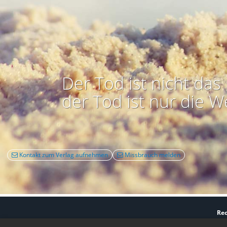
Der Tod ist nicht das 
der Tod ist nur die W
Kontakt zum Verlag aufnehmen
Missbrauch melden
Rec
Nutzbarkeit:
Barrie