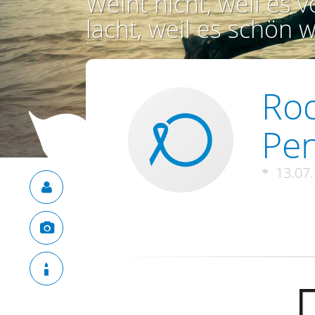
Weint nicht, weil es vo
lacht, weil es schön w
Ro
Pen
13.07