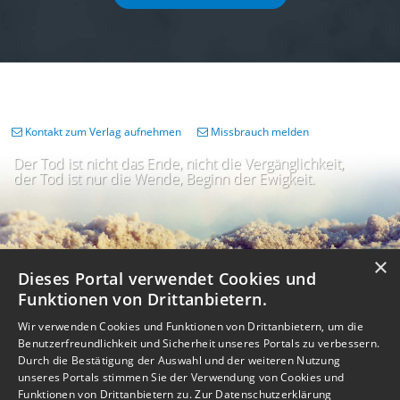
Kontakt zum Verlag aufnehmen
Missbrauch melden
Der Tod ist nicht das Ende, nicht die Vergänglichkeit,
der Tod ist nur die Wende, Beginn der Ewigkeit.
×
Dieses Portal verwendet Cookies und
Funktionen von Drittanbietern.
Wir verwenden Cookies und Funktionen von Drittanbietern, um die
Benutzerfreundlichkeit und Sicherheit unseres Portals zu verbessern.
Durch die Bestätigung der Auswahl und der weiteren Nutzung
unseres Portals stimmen Sie der Verwendung von Cookies und
Impressum
Nutzungsbedingungen
Datenschutz
AGB
I
Barrierefreiheit
Barriere melden
Accessibility-Modus aktivieren
Funktionen von Drittanbietern zu.
Zur Datenschutzerklärung