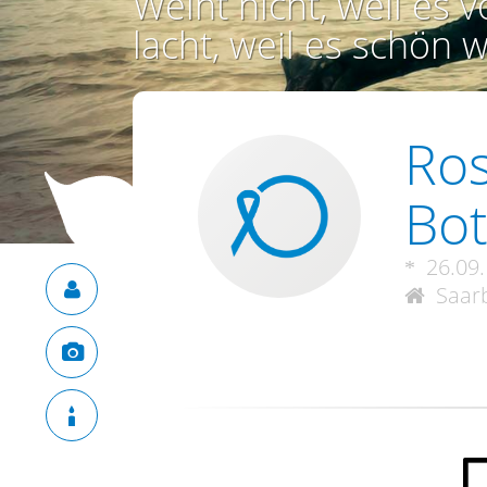
Weint nicht, weil es vo
lacht, weil es schön w
Ros
Bo
26.09
Saarb