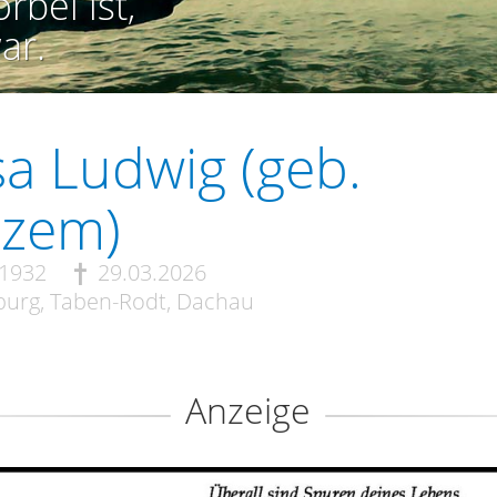
rbei ist,
ar.
a Ludwig (geb.
tzem)
.1932
29.03.2026
urg, Taben-Rodt, Dachau
Anzeige