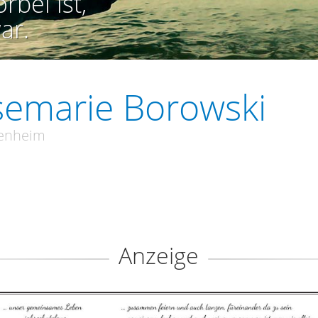
rbei ist,
ar.
emarie Borowski
enheim
Anzeige