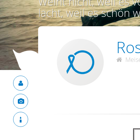
Weint nicht, weil es vo
lacht, weil es schön w
Ros
Meis