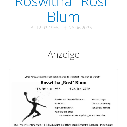
Roswitha "Rosi"
Blum
12.02.1955
26.06.2026
Anzeige