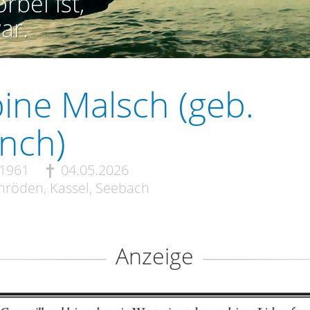
rbei ist,
ar.
ine Malsch (geb.
nch)
.1961
04.05.2026
röden, Kassel, Seebach
Anzeige