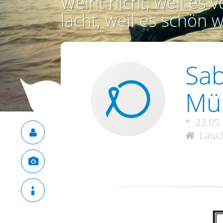
Weint nicht, weil es vo
lacht, weil es schön w
Sab
Mü
23.05
Lauch