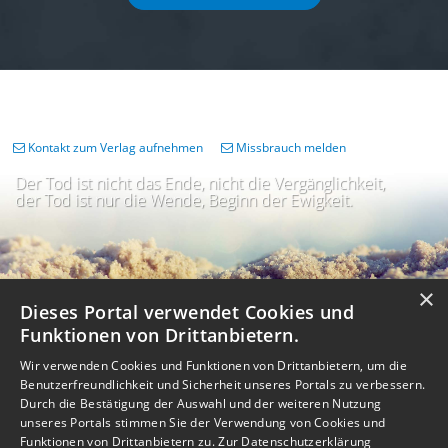
Kontakt zum Verlag aufnehmen
Missbrauch melden
Der Tod ist nicht das Ende, nicht die Vergänglichkeit,
der Tod ist nur die Wende, Beginn der Ewigkeit.
×
Dieses Portal verwendet Cookies und
Funktionen von Drittanbietern.
Wir verwenden Cookies und Funktionen von Drittanbietern, um die
Benutzerfreundlichkeit und Sicherheit unseres Portals zu verbessern.
Durch die Bestätigung der Auswahl und der weiteren Nutzung
unseres Portals stimmen Sie der Verwendung von Cookies und
Impressum
Nutzungsbedingungen
Datenschutz
AGB
I
Barrierefreiheit
Barriere melden
Accessibility-Modus aktivieren
Funktionen von Drittanbietern zu.
Zur Datenschutzerklärung